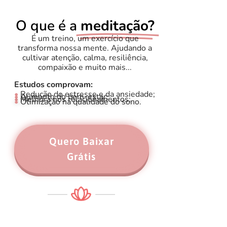
O que é a
meditação?
É um treino, um exercício que
transforma nossa mente. Ajudando a
cultivar atenção, calma, resiliência,
compaixão e muito mais...
Estudos comprovam:
•
Redução do estresse e da ansiedade;
•
Aumento do bem-estar;
•
Melhora nos relacionamentos;
•
Otimização na qualidade do sono.
Quero Baixar
Grátis