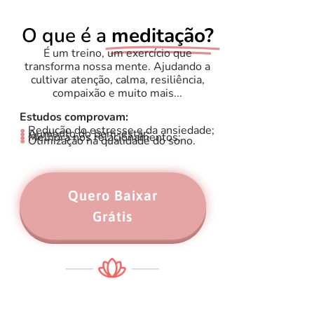
O que é a
meditação?
É um treino, um exercício que
transforma nossa mente. Ajudando a
cultivar atenção, calma, resiliência,
compaixão e muito mais...
Estudos comprovam:
•
Redução do estresse e da ansiedade;
•
Aumento do bem-estar;
•
Melhora nos relacionamentos;
•
Otimização na qualidade do sono.
Quero Baixar
Grátis