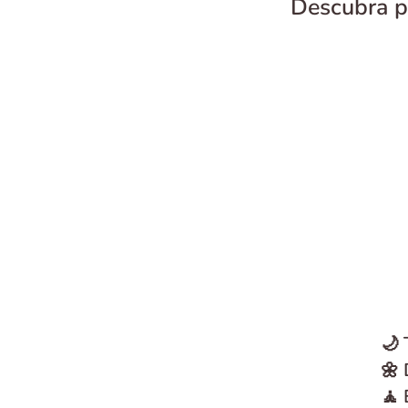
Descubra pr
🌙 
🌼 
🧘 