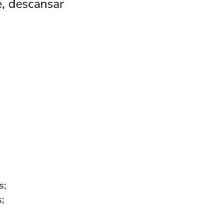
e, descansar
s;
;