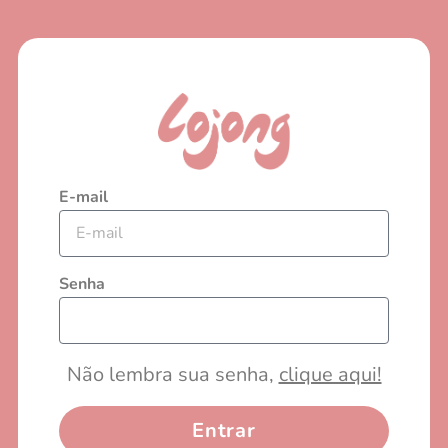
E-mail
Senha
Não lembra sua senha,
clique aqui!​
Entrar