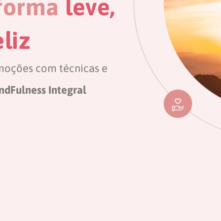
 forma
leve,
liz
moções com técnicas e
ndFulness Integral