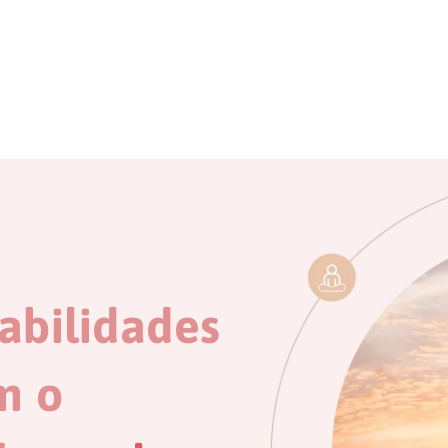
abilidades
m o