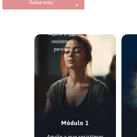
Saiba mais
Aquilo a que
resistimos
persiste
Módulo 1
Aquilo a que resistimos