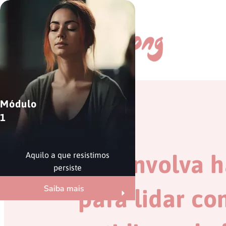
Módulo
1
Desenvolva h
Aquilo a que resistimos
persiste
Saiba mais
para lidar co