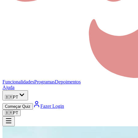
Funcionalidades
Programas
Depoimentos
Ajuda
🇧🇷
PT
Fazer Login
Começar Quiz
🇧🇷
PT