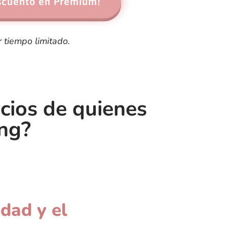
scuento en Premium!
r tiempo limitado.
icios de quienes
ng?
la Mente