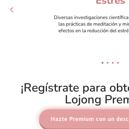
Lojong ofrece prácticas de respir
guiada y sonidos relajantes, ade
contenido en videos y ar
¡Regístrate para ob
Lojong Pre
Hazte Premium con un desc