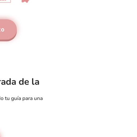
to
rada de la
do tu guía para una