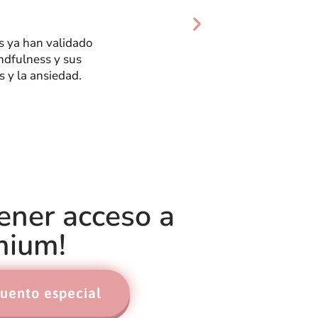
ación, meditación
más de un vasto
tículos.
tener acceso a
mium!
uento especial