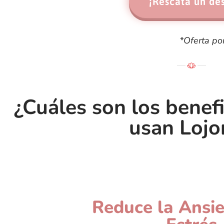
¡Rescata un de
*Oferta po
¿Cuáles son los benef
usan Lojo
Calma y Relaja 