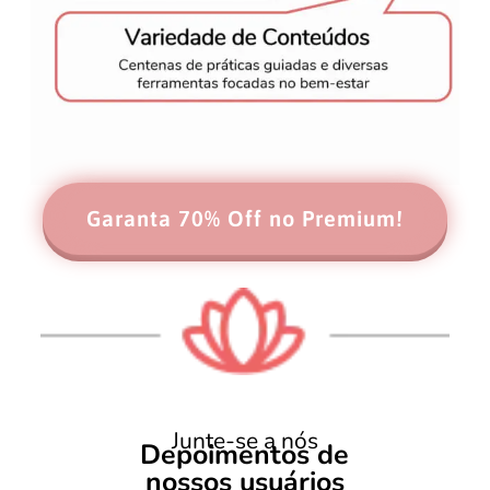
Garanta 70% Off no Premium!
Junte-se a nós
Depoimentos de
nossos usuários