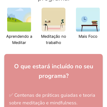
Aprendendo a
Meditação no
Mais Foco
Meditar
trabalho
O que estará incluído no seu
programa?
✅ Centenas de práticas guiadas e teoria
sobre meditação e mindfulness.