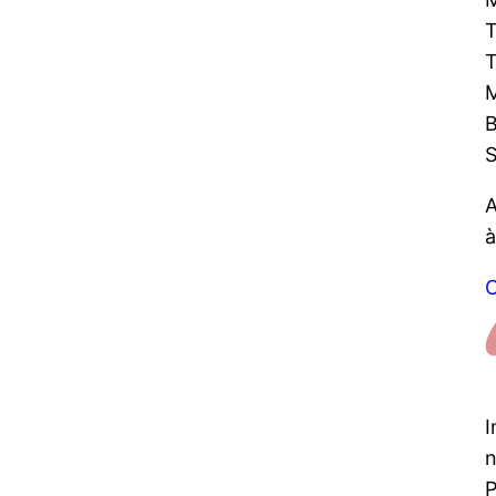
T
T
M
B
S
A
à
C
I
n
P