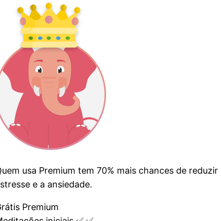
Quem usa Premium tem
70%
mais chances de reduzir
stresse e a ansiedade.
rátis
Premium
editações iniciais
✅️
✅️