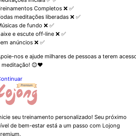
reinamentos Completos
❌
✅️
odas meditações liberadas
❌
✅
úsicas de fundo
❌
✅
aixe e escute off-line
❌
✅
em anúncios
❌
✅
poie-nos e ajude milhares de pessoas a terem acess
 meditação! 😊❤️
ontinuar
nicie seu treinamento personalizado! Seu próximo
ível de bem-estar está a um passo com Lojong
remium.