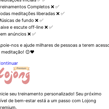
reinamentos Completos
❌
✅️
odas meditações liberadas
❌
✅
úsicas de fundo
❌
✅
aixe e escute off-line
❌
✅
em anúncios
❌
✅
poie-nos e ajude milhares de pessoas a terem acess
 meditação! 😊❤️
ontinuar
nicie seu treinamento personalizado! Seu próximo
ível de bem-estar está a um passo com Lojong
remium.