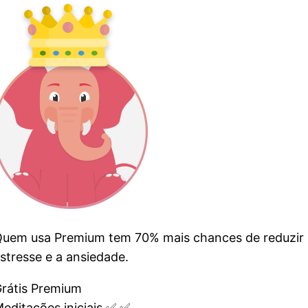
Quem usa Premium tem
70%
mais chances de reduzir
stresse e a ansiedade.
rátis
Premium
editações iniciais
✅️
✅️