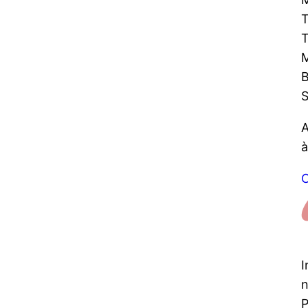
T
T
M
B
S
A
à
C
I
n
P