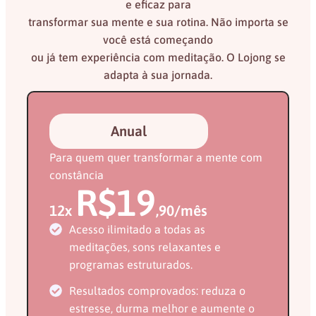
e eficaz para
transformar sua mente e sua rotina. Não importa se
você está começando
ou já tem experiência com meditação. O Lojong se
adapta à sua jornada.
Anual
Para quem quer transformar a mente com
constância
R$19
12x
,90/mês
Acesso ilimitado a todas as
meditações, sons relaxantes e
programas estruturados.
Resultados comprovados: reduza o
estresse, durma melhor e aumente o