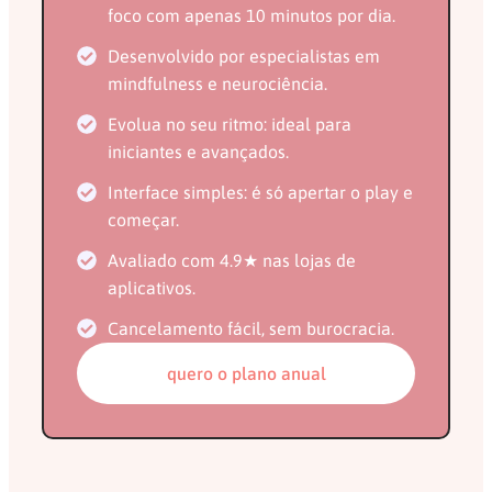
foco com apenas 10 minutos por dia.
Desenvolvido por especialistas em
mindfulness e neurociência.
Evolua no seu ritmo: ideal para
iniciantes e avançados.
Interface simples: é só apertar o play e
começar.
Avaliado com 4.9★ nas lojas de
aplicativos.
Cancelamento fácil, sem burocracia.
quero o plano anual