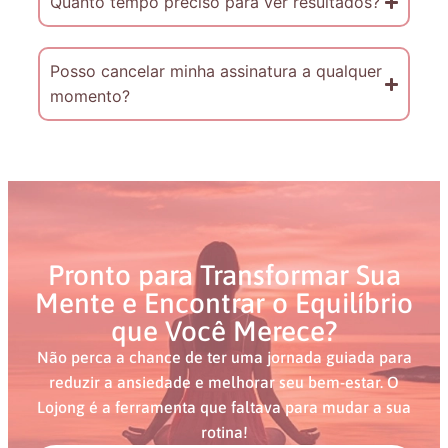
Quanto tempo preciso para ver resultados?
Posso cancelar minha assinatura a qualquer
momento?
Pronto para Transformar Sua
Mente e Encontrar o Equilíbrio
que Você Merece?
Não perca a chance de ter uma jornada guiada para
reduzir a ansiedade e melhorar seu bem-estar. O
Lojong é a ferramenta que faltava para mudar a sua
rotina!