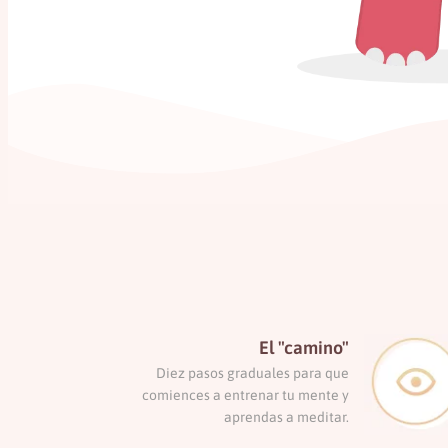
El "camino"
Diez pasos graduales para que
comiences a entrenar tu mente y
aprendas a meditar.